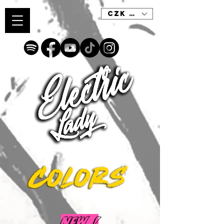
CZK (Kč)
new !