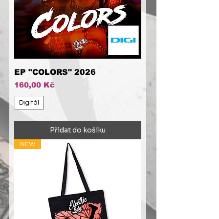
EP "COLORS" 2026
Cena
160,00 Kč
Digitál
Přidat do košíku
NEW