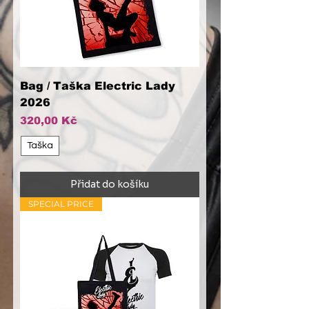
Bag / Taška Electric Lady
2026
Cena
320,00 Kč
Taška
Přidat do košíku
SPECIAL PRICE