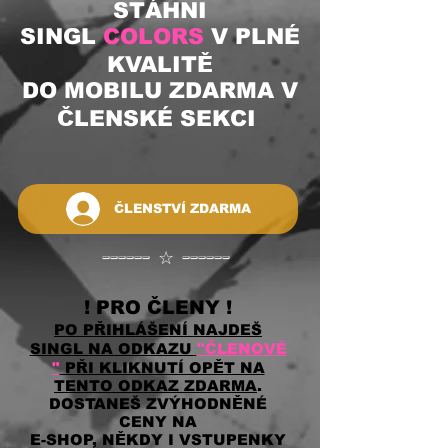
STÁHNI
SINGL
COLORS
V PLNÉ
KVALITĚ
DO MOBILU ZDARMA V
ČLENSKÉ SEKCI
ČLENSTVÍ ZDARMA
------ ☆ ------
! PRO ČLENY !
PO PŘIHLÁŠENÍ NAJDEŠ
SINGL NA ODKAZU
"ČLENOVÉ
"
PŘI KLIKNUTÍ OPĚT NA
TENTO ODKAZ ZDARMA
.
DOSTANEŠ ZVÝHODNĚNÉ
CENY NA
E-SHOP, NĚKDY I VSTUPENKY