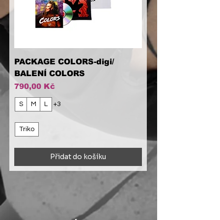
PACKAGE COLORS-digi/
BALENÍ COLORS
Cena
790,00 Kč
S
M
L
+3
Triko
Přidat do košíku