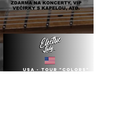
ZDARMA NA KONCERTY, VIP
VEČÍRKY S KAPELOU, ATD.
USA - TOUR "COLORS"
2026
ROCKLAHOMA
3. 9. 26
buy ticket