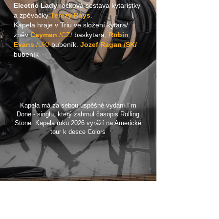
Electric Lady
rocková sestava kytaristky
a zpěvačky
Terezy Rays
.
Kapela hraje v Triu ve složení kytara/
zpěv
Cayman
/CZ/
baskytara,
Robin
Evans
/UK/
bubeník.
Jozef Ragan /SK/
bubeník
Kapela má za sebou úspěšné vydání I´m
Done - singlu, který zahrnul časopis Rolling
Stone. Kapela roku 2026 vyráží na Americké
tour k desce Colors